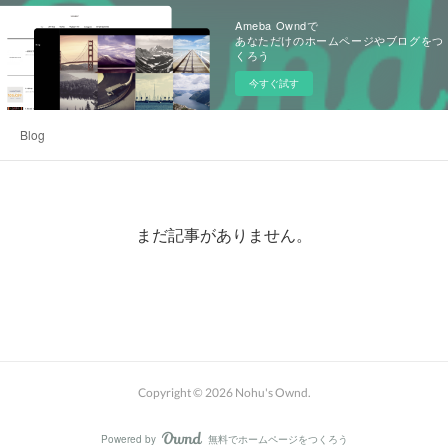
Ameba Owndで
あなただけのホームページやブログをつ
くろう
今すぐ試す
Blog
まだ記事がありません。
Copyright ©
2026
Nohu's Ownd
.
Powered by
無料でホームページをつくろう
AmebaOwnd